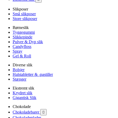
Slikposer
Små slikposer
Store slikposer
Børneslik
Tyggegummi
Slikkepinde
Pulver & Dyp slik
Candyfloss
Spray
Gel & Roll
Diverse slik
Bolsjer
Halstabletter & -pastiller
Stænger
Ekstremt slik
Krydret slik
Gigantisk Slik
Chokolade
Chokoladebarer

Chokoladeplader