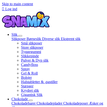
Skip to main content

Log ind
Slik
Slikposer
Børneslik
Diverse slik
Ekstremt slik
Små slikposer
Store slikposer
Tyggegummi
Slikkepinde
Pulver & Dyp slik
Candyfloss
Spray
Gel & Roll
Bolsjer
Halstabletter & -pastiller
Stænger
Krydret slik
Gigantisk Slik
Chokolade
Chokoladebarer
Chokoladeplader
Chokoladeposer
Æsker og