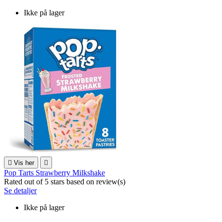
Ikke på lager

Vis her

Pop Tarts Strawberry Milkshake
Rated
out of 5 stars based on
review(s)
Se detaljer
Ikke på lager