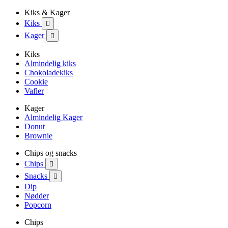
Kiks & Kager
Kiks

Kager

Kiks
Almindelig kiks
Chokoladekiks
Cookie
Vafler
Kager
Almindelig Kager
Donut
Brownie
Chips og snacks
Chips

Snacks

Dip
Nødder
Popcorn
Chips