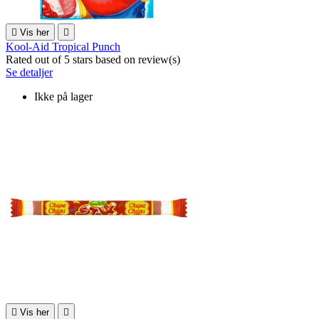

Vis her

Kool-Aid Tropical Punch
Rated
out of 5 stars based on
review(s)
Se detaljer
Ikke på lager

Vis her
