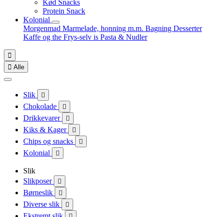
Kød Snacks
Protein Snack
Kolonial
Morgenmad
Marmelade, honning m.m.
Bagning
Desserter
Kaffe og the
Frys-selv is
Pasta & Nudler


Alle
Slik

Chokolade

Drikkevarer

Kiks & Kager

Chips og snacks

Kolonial

Slik
Slikposer

Børneslik

Diverse slik

Ekstremt slik
