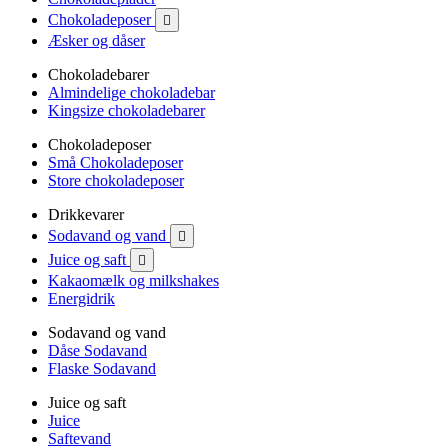
Chokoladeposer

Æsker og dåser
Chokoladebarer
Almindelige chokoladebar
Kingsize chokoladebarer
Chokoladeposer
Små Chokoladeposer
Store chokoladeposer
Drikkevarer
Sodavand og vand

Juice og saft

Kakaomælk og milkshakes
Energidrik
Sodavand og vand
Dåse Sodavand
Flaske Sodavand
Juice og saft
Juice
Saftevand