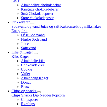
dåser
Almindelige chokoladebar
Kingsize chokoladebarer
Små Chokoladeposer
Store chokoladeposer
Drikkevarer
Sodavand og vand
Juice og saft
Kakaomælk og milkshakes
Energidrik
Dåse Sodavand
Flaske Sodavand
Juice
Saftevand
Kiks & Kager
Kiks
Kager
Almindelig kiks
Chokoladekiks
Cookie
Vafler
Almindelig Kager
Donut
Brownie
Chips og snacks
Chips
Snacks
Dip
Nødder
Popcorn
Chipsposer
Rørchips