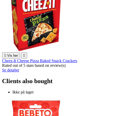

Vis her

Cheez-It Cheese Pizza Baked Snack Crackers
Rated
out of 5 stars based on
review(s)
Se detaljer
Clients also bought
Ikke på lager