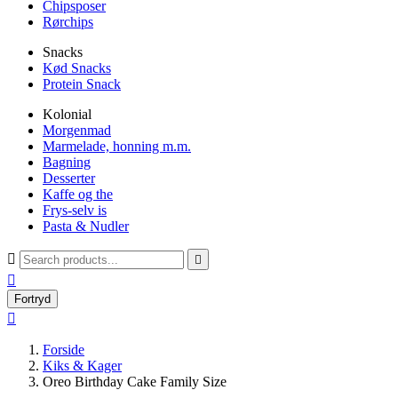
Chipsposer
Rørchips
Snacks
Kød Snacks
Protein Snack
Kolonial
Morgenmad
Marmelade, honning m.m.
Bagning
Desserter
Kaffe og the
Frys-selv is
Pasta & Nudler



Fortryd

Forside
Kiks & Kager
Oreo Birthday Cake Family Size