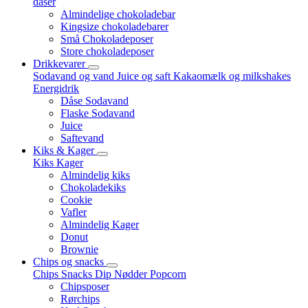
dåser
Almindelige chokoladebar
Kingsize chokoladebarer
Små Chokoladeposer
Store chokoladeposer
Drikkevarer
Sodavand og vand
Juice og saft
Kakaomælk og milkshakes
Energidrik
Dåse Sodavand
Flaske Sodavand
Juice
Saftevand
Kiks & Kager
Kiks
Kager
Almindelig kiks
Chokoladekiks
Cookie
Vafler
Almindelig Kager
Donut
Brownie
Chips og snacks
Chips
Snacks
Dip
Nødder
Popcorn
Chipsposer
Rørchips