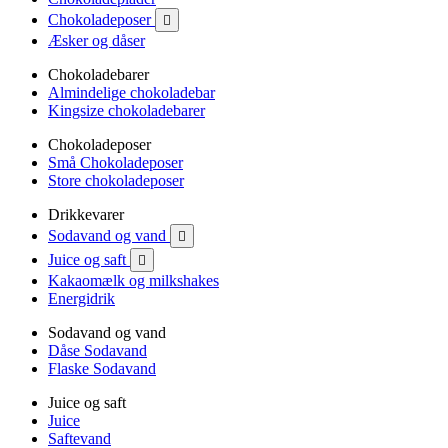
Chokoladeposer

Æsker og dåser
Chokoladebarer
Almindelige chokoladebar
Kingsize chokoladebarer
Chokoladeposer
Små Chokoladeposer
Store chokoladeposer
Drikkevarer
Sodavand og vand

Juice og saft

Kakaomælk og milkshakes
Energidrik
Sodavand og vand
Dåse Sodavand
Flaske Sodavand
Juice og saft
Juice
Saftevand