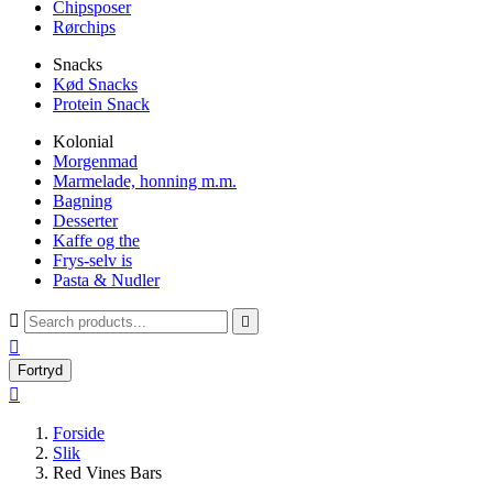
Chipsposer
Rørchips
Snacks
Kød Snacks
Protein Snack
Kolonial
Morgenmad
Marmelade, honning m.m.
Bagning
Desserter
Kaffe og the
Frys-selv is
Pasta & Nudler



Fortryd

Forside
Slik
Red Vines Bars