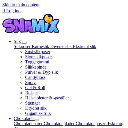
Skip to main content

Log ind
Slik
Slikposer
Børneslik
Diverse slik
Ekstremt slik
Små slikposer
Store slikposer
Tyggegummi
Slikkepinde
Pulver & Dyp slik
Candyfloss
Spray
Gel & Roll
Bolsjer
Halstabletter & -pastiller
Stænger
Krydret slik
Gigantisk Slik
Chokolade
Chokoladebarer
Chokoladeplader
Chokoladeposer
Æsker og