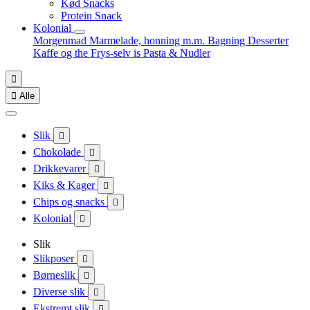
Kød Snacks
Protein Snack
Kolonial
Morgenmad
Marmelade, honning m.m.
Bagning
Desserter
Kaffe og the
Frys-selv is
Pasta & Nudler


Alle
Slik

Chokolade

Drikkevarer

Kiks & Kager

Chips og snacks

Kolonial

Slik
Slikposer

Børneslik

Diverse slik

Ekstremt slik
