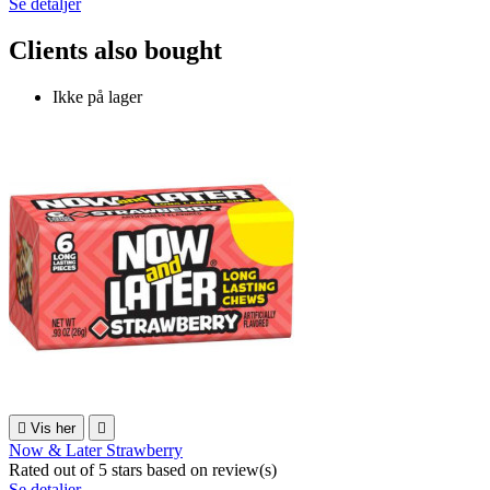
Se detaljer
Clients also bought
Ikke på lager

Vis her

Now & Later Strawberry
Rated
out of 5 stars based on
review(s)
Se detaljer