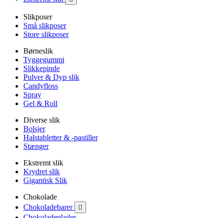
Slikposer
Små slikposer
Store slikposer
Børneslik
Tyggegummi
Slikkepinde
Pulver & Dyp slik
Candyfloss
Spray
Gel & Roll
Diverse slik
Bolsjer
Halstabletter & -pastiller
Stænger
Ekstremt slik
Krydret slik
Gigantisk Slik
Chokolade
Chokoladebarer

Chokoladeplader