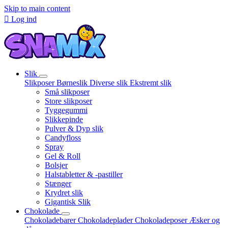
Skip to main content

Log ind
Slik
Slikposer
Børneslik
Diverse slik
Ekstremt slik
Små slikposer
Store slikposer
Tyggegummi
Slikkepinde
Pulver & Dyp slik
Candyfloss
Spray
Gel & Roll
Bolsjer
Halstabletter & -pastiller
Stænger
Krydret slik
Gigantisk Slik
Chokolade
Chokoladebarer
Chokoladeplader
Chokoladeposer
Æsker og