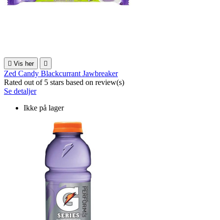

Vis her

Zed Candy Blackcurrant Jawbreaker
Rated
out of 5 stars based on
review(s)
Se detaljer
Ikke på lager