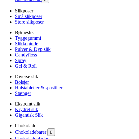
Slikposer
Små slikposer
Store slikposer
Børneslik
Tyggegummi
Slikkepinde
Pulver & Dyp slik
Candyfloss
Spray
Gel & Roll
Diverse slik
Bolsjer
Halstabletter & -pastiller
Stænger
Ekstremt slik
Krydret slik
Gigantisk Slik
Chokolade
Chokoladebarer

Chokoladeplader