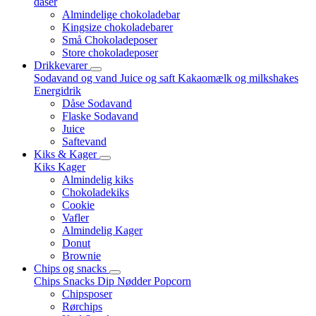
dåser
Almindelige chokoladebar
Kingsize chokoladebarer
Små Chokoladeposer
Store chokoladeposer
Drikkevarer
Sodavand og vand
Juice og saft
Kakaomælk og milkshakes
Energidrik
Dåse Sodavand
Flaske Sodavand
Juice
Saftevand
Kiks & Kager
Kiks
Kager
Almindelig kiks
Chokoladekiks
Cookie
Vafler
Almindelig Kager
Donut
Brownie
Chips og snacks
Chips
Snacks
Dip
Nødder
Popcorn
Chipsposer
Rørchips