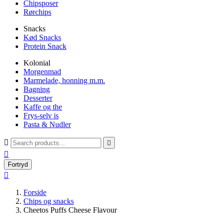
Chipsposer
Rørchips
Snacks
Kød Snacks
Protein Snack
Kolonial
Morgenmad
Marmelade, honning m.m.
Bagning
Desserter
Kaffe og the
Frys-selv is
Pasta & Nudler



Fortryd

Forside
Chips og snacks
Cheetos Puffs Cheese Flavour