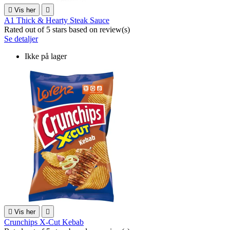

Vis her

A1 Thick & Hearty Steak Sauce
Rated
out of 5 stars based on
review(s)
Se detaljer
Ikke på lager

Vis her

Crunchips X-Cut Kebab