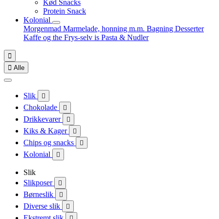
Kød Snacks
Protein Snack
Kolonial
Morgenmad
Marmelade, honning m.m.
Bagning
Desserter
Kaffe og the
Frys-selv is
Pasta & Nudler


Alle
Slik

Chokolade

Drikkevarer

Kiks & Kager

Chips og snacks

Kolonial

Slik
Slikposer

Børneslik

Diverse slik

Ekstremt slik
