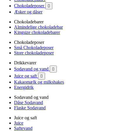
Chokoladeposer

Æsker og dåser
Chokoladebarer
Almindelige chokoladebar
Kingsize chokoladebarer
Chokoladeposer
Små Chokoladeposer
Store chokoladeposer
Drikkevarer
Sodavand og vand

Juice og saft

Kakaomælk og milkshakes
Energidrik
Sodavand og vand
Dåse Sodavand
Flaske Sodavand
Juice og saft
Juice
Saftevand