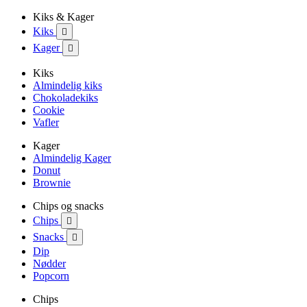
Kiks & Kager
Kiks

Kager

Kiks
Almindelig kiks
Chokoladekiks
Cookie
Vafler
Kager
Almindelig Kager
Donut
Brownie
Chips og snacks
Chips

Snacks

Dip
Nødder
Popcorn
Chips