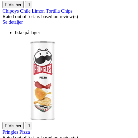

Vis her

Chipoys Chile Limon Tortilla Chips
Rated
out of 5 stars based on
review(s)
Se detaljer
Ikke på lager

Vis her

Pringles Pizza
Rated
out of 5 stars based on
review(s)