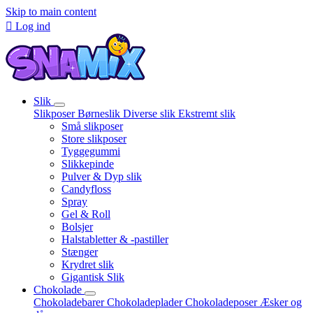
Skip to main content

Log ind
Slik
Slikposer
Børneslik
Diverse slik
Ekstremt slik
Små slikposer
Store slikposer
Tyggegummi
Slikkepinde
Pulver & Dyp slik
Candyfloss
Spray
Gel & Roll
Bolsjer
Halstabletter & -pastiller
Stænger
Krydret slik
Gigantisk Slik
Chokolade
Chokoladebarer
Chokoladeplader
Chokoladeposer
Æsker og