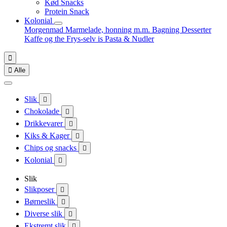
Kød Snacks
Protein Snack
Kolonial
Morgenmad
Marmelade, honning m.m.
Bagning
Desserter
Kaffe og the
Frys-selv is
Pasta & Nudler


Alle
Slik

Chokolade

Drikkevarer

Kiks & Kager

Chips og snacks

Kolonial

Slik
Slikposer

Børneslik

Diverse slik

Ekstremt slik
