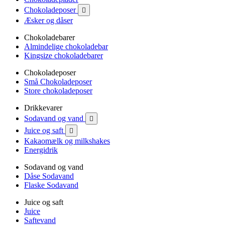
Chokoladeposer

Æsker og dåser
Chokoladebarer
Almindelige chokoladebar
Kingsize chokoladebarer
Chokoladeposer
Små Chokoladeposer
Store chokoladeposer
Drikkevarer
Sodavand og vand

Juice og saft

Kakaomælk og milkshakes
Energidrik
Sodavand og vand
Dåse Sodavand
Flaske Sodavand
Juice og saft
Juice
Saftevand