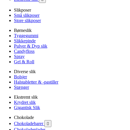
Slikposer
Små slikposer
Store slikposer
Børneslik
Tyggegummi
Slikkepinde
Pulver & Dyp slik
Candyfloss
Spray
Gel & Roll
Diverse slik
Bolsjer
Halstabletter & -pastiller
Stænger
Ekstremt slik
Krydret slik
Gigantisk Slik
Chokolade
Chokoladebarer

Chokoladeplader