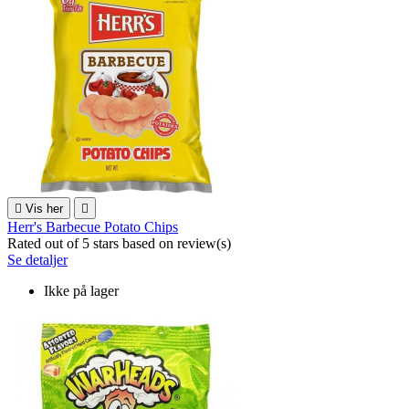

Vis her

Herr's Barbecue Potato Chips
Rated
out of 5 stars based on
review(s)
Se detaljer
Ikke på lager