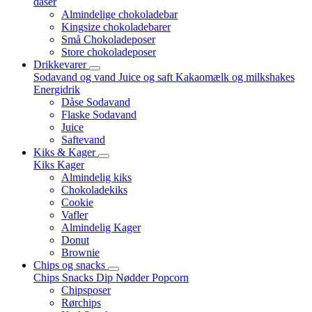
dåser
Almindelige chokoladebar
Kingsize chokoladebarer
Små Chokoladeposer
Store chokoladeposer
Drikkevarer
Sodavand og vand
Juice og saft
Kakaomælk og milkshakes
Energidrik
Dåse Sodavand
Flaske Sodavand
Juice
Saftevand
Kiks & Kager
Kiks
Kager
Almindelig kiks
Chokoladekiks
Cookie
Vafler
Almindelig Kager
Donut
Brownie
Chips og snacks
Chips
Snacks
Dip
Nødder
Popcorn
Chipsposer
Rørchips