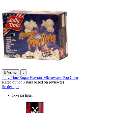

Vis her

Jolly Time Sugar Flavour Microwave Pop Corn
Rated
out of 5 stars based on
review(s)
Se detaljer
Ikke på lager