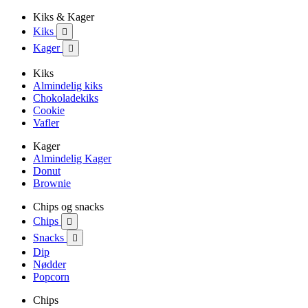
Kiks & Kager
Kiks

Kager

Kiks
Almindelig kiks
Chokoladekiks
Cookie
Vafler
Kager
Almindelig Kager
Donut
Brownie
Chips og snacks
Chips

Snacks

Dip
Nødder
Popcorn
Chips