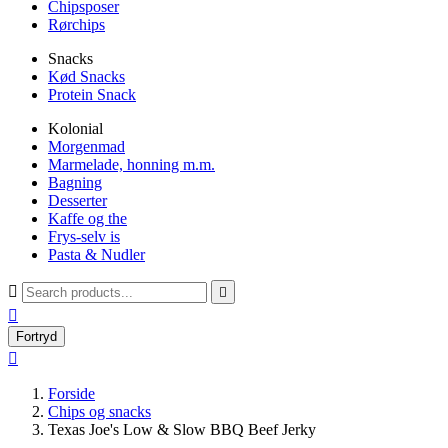
Chipsposer
Rørchips
Snacks
Kød Snacks
Protein Snack
Kolonial
Morgenmad
Marmelade, honning m.m.
Bagning
Desserter
Kaffe og the
Frys-selv is
Pasta & Nudler



Fortryd

Forside
Chips og snacks
Texas Joe's Low & Slow BBQ Beef Jerky