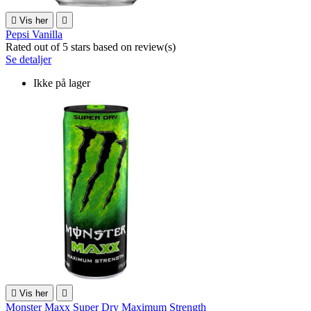

Vis her

Pepsi Vanilla
Rated
out of 5 stars based on
review(s)
Se detaljer
Ikke på lager

Vis her

Monster Maxx Super Dry Maximum Strength