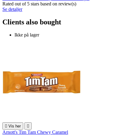
Rated
out of 5 stars based on
review(s)
Se detaljer
Clients also bought
Ikke på lager

Vis her

Arnott's Tim Tam Chewy Caramel