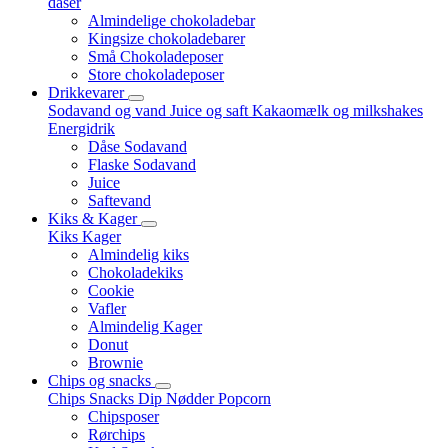
dåser
Almindelige chokoladebar
Kingsize chokoladebarer
Små Chokoladeposer
Store chokoladeposer
Drikkevarer
Sodavand og vand
Juice og saft
Kakaomælk og milkshakes
Energidrik
Dåse Sodavand
Flaske Sodavand
Juice
Saftevand
Kiks & Kager
Kiks
Kager
Almindelig kiks
Chokoladekiks
Cookie
Vafler
Almindelig Kager
Donut
Brownie
Chips og snacks
Chips
Snacks
Dip
Nødder
Popcorn
Chipsposer
Rørchips