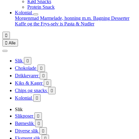
Kød Snacks
Protein Snack
Kolonial
Morgenmad
Marmelade, honning m.m.
Bagning
Desserter
Kaffe og the
Frys-selv is
Pasta & Nudler


Alle
Slik

Chokolade

Drikkevarer

Kiks & Kager

Chips og snacks

Kolonial

Slik
Slikposer

Børneslik

Diverse slik

Ekstremt slik
