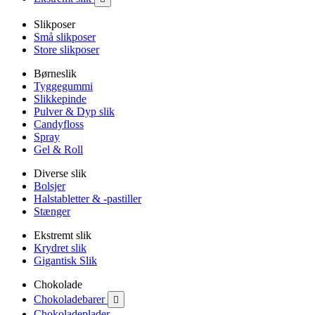
Slikposer
Små slikposer
Store slikposer
Børneslik
Tyggegummi
Slikkepinde
Pulver & Dyp slik
Candyfloss
Spray
Gel & Roll
Diverse slik
Bolsjer
Halstabletter & -pastiller
Stænger
Ekstremt slik
Krydret slik
Gigantisk Slik
Chokolade
Chokoladebarer

Chokoladeplader