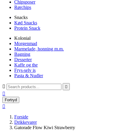
Chipsposer
Rørchips
Snacks
Kød Snacks
Protein Snack
Kolonial
Morgenmad
Marmelade, honning m.m.
Bagning
Desserter
Kaffe og the
Frys-selv is
Pasta & Nudler



Fortryd

Forside
Drikkevarer
Gatorade Flow Kiwi Strawberry