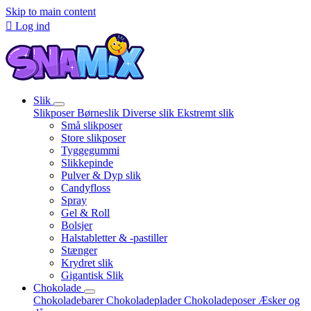
Skip to main content

Log ind
Slik
Slikposer
Børneslik
Diverse slik
Ekstremt slik
Små slikposer
Store slikposer
Tyggegummi
Slikkepinde
Pulver & Dyp slik
Candyfloss
Spray
Gel & Roll
Bolsjer
Halstabletter & -pastiller
Stænger
Krydret slik
Gigantisk Slik
Chokolade
Chokoladebarer
Chokoladeplader
Chokoladeposer
Æsker og