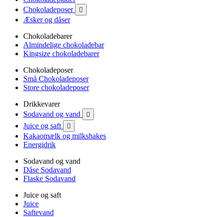
Chokoladeposer

Æsker og dåser
Chokoladebarer
Almindelige chokoladebar
Kingsize chokoladebarer
Chokoladeposer
Små Chokoladeposer
Store chokoladeposer
Drikkevarer
Sodavand og vand

Juice og saft

Kakaomælk og milkshakes
Energidrik
Sodavand og vand
Dåse Sodavand
Flaske Sodavand
Juice og saft
Juice
Saftevand