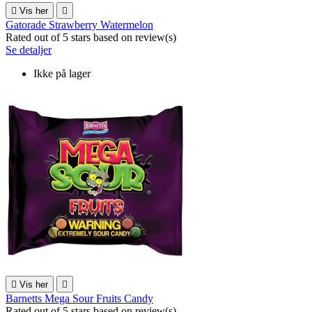

Vis her

Gatorade Strawberry Watermelon
Rated
out of 5 stars based on
review(s)
Se detaljer
Ikke på lager

Vis her

Barnetts Mega Sour Fruits Candy
Rated
out of 5 stars based on
review(s)