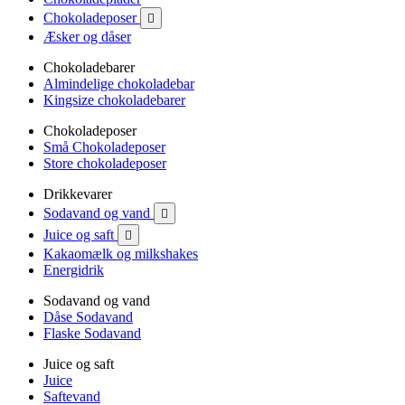
Chokoladeposer

Æsker og dåser
Chokoladebarer
Almindelige chokoladebar
Kingsize chokoladebarer
Chokoladeposer
Små Chokoladeposer
Store chokoladeposer
Drikkevarer
Sodavand og vand

Juice og saft

Kakaomælk og milkshakes
Energidrik
Sodavand og vand
Dåse Sodavand
Flaske Sodavand
Juice og saft
Juice
Saftevand