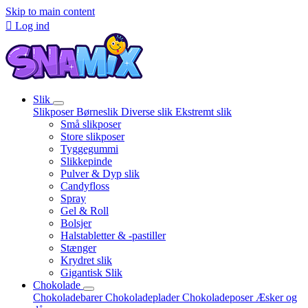
Skip to main content

Log ind
Slik
Slikposer
Børneslik
Diverse slik
Ekstremt slik
Små slikposer
Store slikposer
Tyggegummi
Slikkepinde
Pulver & Dyp slik
Candyfloss
Spray
Gel & Roll
Bolsjer
Halstabletter & -pastiller
Stænger
Krydret slik
Gigantisk Slik
Chokolade
Chokoladebarer
Chokoladeplader
Chokoladeposer
Æsker og