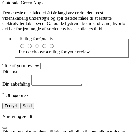
Gatorade Green Apple
Den eneste ene. Med et 40 år langt arv er det den mest
videnskabelig undersøgte og spil-testede måde til at erstatte
elektrolytter tabt i sved. Gatorade hydrerer bedre end vand, hvorfor
det har fortjent nogle af verdenens bedste atleters tillid.
Rating for
Quality
Please choose a rating for your review.
Title of your review
Dit navn
Din anbefaling
*
Obligatorisk
Fortryd
Send
Vurdering sendt
Din kommentar er blevet tilføjet og vil blive tilgængelig når den er