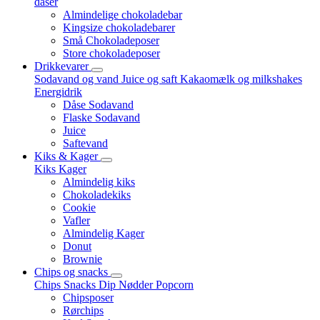
dåser
Almindelige chokoladebar
Kingsize chokoladebarer
Små Chokoladeposer
Store chokoladeposer
Drikkevarer
Sodavand og vand
Juice og saft
Kakaomælk og milkshakes
Energidrik
Dåse Sodavand
Flaske Sodavand
Juice
Saftevand
Kiks & Kager
Kiks
Kager
Almindelig kiks
Chokoladekiks
Cookie
Vafler
Almindelig Kager
Donut
Brownie
Chips og snacks
Chips
Snacks
Dip
Nødder
Popcorn
Chipsposer
Rørchips