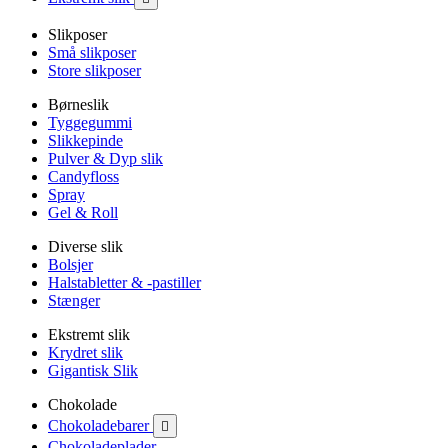
Slikposer
Små slikposer
Store slikposer
Børneslik
Tyggegummi
Slikkepinde
Pulver & Dyp slik
Candyfloss
Spray
Gel & Roll
Diverse slik
Bolsjer
Halstabletter & -pastiller
Stænger
Ekstremt slik
Krydret slik
Gigantisk Slik
Chokolade
Chokoladebarer

Chokoladeplader