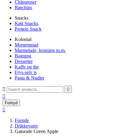
Chipsposer
Rørchips
Snacks
Kød Snacks
Protein Snack
Kolonial
Morgenmad
Marmelade, honning m.m.
Bagning
Desserter
Kaffe og the
Frys-selv is
Pasta & Nudler



Fortryd

Forside
Drikkevarer
Gatorade Green Apple