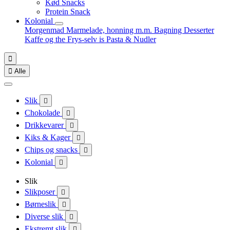
Kød Snacks
Protein Snack
Kolonial
Morgenmad
Marmelade, honning m.m.
Bagning
Desserter
Kaffe og the
Frys-selv is
Pasta & Nudler


Alle
Slik

Chokolade

Drikkevarer

Kiks & Kager

Chips og snacks

Kolonial

Slik
Slikposer

Børneslik

Diverse slik

Ekstremt slik
