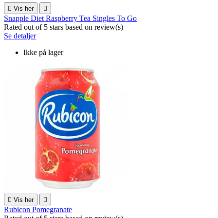

Vis her

Snapple Diet Raspberry Tea Singles To Go
Rated
out of 5 stars based on
review(s)
Se detaljer
Ikke på lager

Vis her

Rubicon Pomegranate