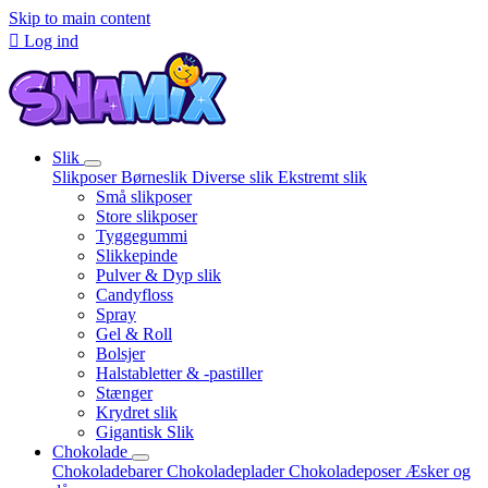
Skip to main content

Log ind
Slik
Slikposer
Børneslik
Diverse slik
Ekstremt slik
Små slikposer
Store slikposer
Tyggegummi
Slikkepinde
Pulver & Dyp slik
Candyfloss
Spray
Gel & Roll
Bolsjer
Halstabletter & -pastiller
Stænger
Krydret slik
Gigantisk Slik
Chokolade
Chokoladebarer
Chokoladeplader
Chokoladeposer
Æsker og