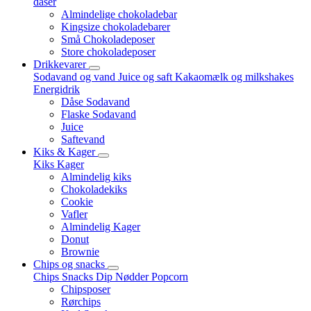
dåser
Almindelige chokoladebar
Kingsize chokoladebarer
Små Chokoladeposer
Store chokoladeposer
Drikkevarer
Sodavand og vand
Juice og saft
Kakaomælk og milkshakes
Energidrik
Dåse Sodavand
Flaske Sodavand
Juice
Saftevand
Kiks & Kager
Kiks
Kager
Almindelig kiks
Chokoladekiks
Cookie
Vafler
Almindelig Kager
Donut
Brownie
Chips og snacks
Chips
Snacks
Dip
Nødder
Popcorn
Chipsposer
Rørchips