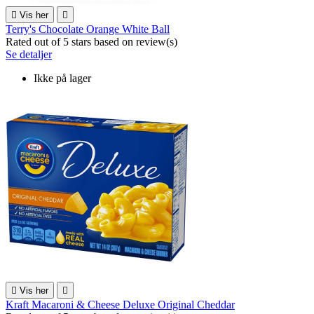

Vis her

Terry's Chocolate Orange White Ball
Rated
out of 5 stars based on
review(s)
Se detaljer
Ikke på lager

Vis her

Kraft Macaroni & Cheese Deluxe Original Cheddar