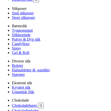
Slikposer
Små slikposer
Store slikposer
Børneslik
Tyggegummi
Slikkepinde
Pulver & Dyp slik
Candyfloss
Spray
Gel & Roll
Diverse slik
Bolsjer
Halstabletter & -pastiller
Stænger
Ekstremt slik
Krydret slik
Gigantisk Slik
Chokolade
Chokoladebarer

Chokoladeplader