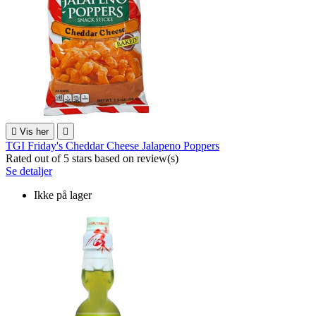

Vis her

TGI Friday's Cheddar Cheese Jalapeno Poppers
Rated
out of 5 stars based on
review(s)
Se detaljer
Ikke på lager