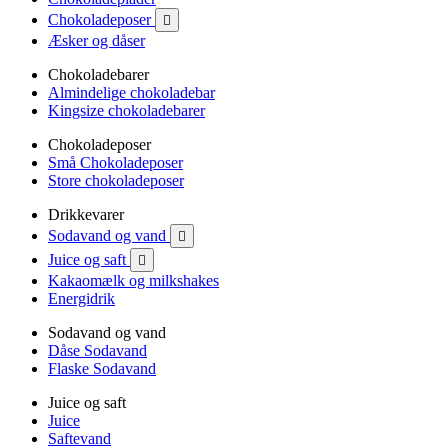
Chokoladeposer

Æsker og dåser
Chokoladebarer
Almindelige chokoladebar
Kingsize chokoladebarer
Chokoladeposer
Små Chokoladeposer
Store chokoladeposer
Drikkevarer
Sodavand og vand

Juice og saft

Kakaomælk og milkshakes
Energidrik
Sodavand og vand
Dåse Sodavand
Flaske Sodavand
Juice og saft
Juice
Saftevand