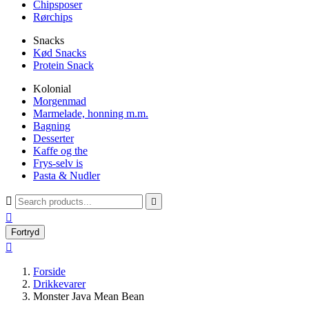
Chipsposer
Rørchips
Snacks
Kød Snacks
Protein Snack
Kolonial
Morgenmad
Marmelade, honning m.m.
Bagning
Desserter
Kaffe og the
Frys-selv is
Pasta & Nudler



Fortryd

Forside
Drikkevarer
Monster Java Mean Bean