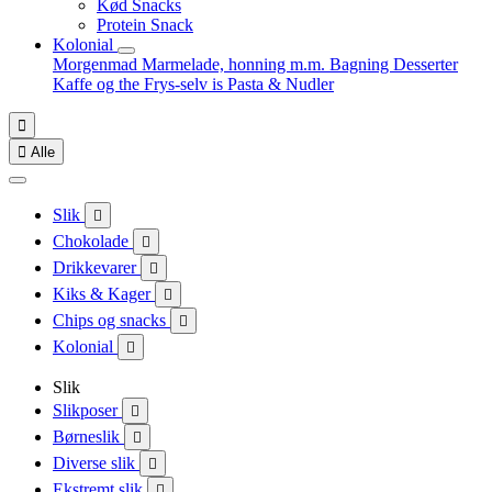
Kød Snacks
Protein Snack
Kolonial
Morgenmad
Marmelade, honning m.m.
Bagning
Desserter
Kaffe og the
Frys-selv is
Pasta & Nudler


Alle
Slik

Chokolade

Drikkevarer

Kiks & Kager

Chips og snacks

Kolonial

Slik
Slikposer

Børneslik

Diverse slik

Ekstremt slik
