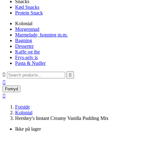
Snacks
Kød Snacks
Protein Snack
Kolonial
Morgenmad
Marmelade, honning m.m.
Bagning
Desserter
Kaffe og the
Frys-selv is
Pasta & Nudler



Fortryd

Forside
Kolonial
Hershey's Instant Creamy Vanilla Pudding Mix
Ikke på lager