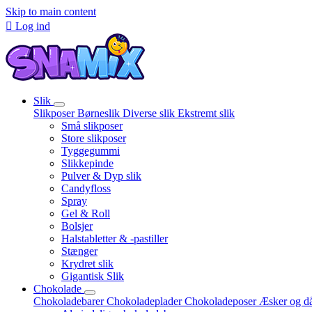
Skip to main content

Log ind
Slik
Slikposer
Børneslik
Diverse slik
Ekstremt slik
Små slikposer
Store slikposer
Tyggegummi
Slikkepinde
Pulver & Dyp slik
Candyfloss
Spray
Gel & Roll
Bolsjer
Halstabletter & -pastiller
Stænger
Krydret slik
Gigantisk Slik
Chokolade
Chokoladebarer
Chokoladeplader
Chokoladeposer
Æsker og d