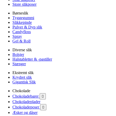
Store slikposer
Børneslik
Tyggegummi
Slikkepinde
Pulver & Dyp slik
Candyfloss
Spray
Gel & Roll
Diverse slik
Bolsjer
Halstabletter & -pastiller
Stænger
Ekstremt slik
Krydret slik
Gigantisk Slik
Chokolade
Chokoladebarer

Chokoladeplader
Chokoladeposer

Æsker og dåser