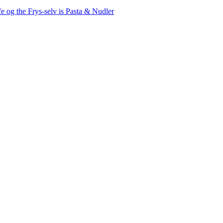
fe og the
Frys-selv is
Pasta & Nudler