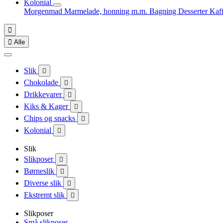
Kolonial
Morgenmad
Marmelade, honning m.m.
Bagning
Desserter
Kaf


Alle
Slik

Chokolade

Drikkevarer

Kiks & Kager

Chips og snacks

Kolonial

Slik
Slikposer

Børneslik

Diverse slik

Ekstremt slik

Slikposer
Små slikposer