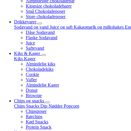
Almindelige chokoladebar
Kingsize chokoladebarer
Små Chokoladeposer
Store chokoladeposer
Drikkevarer
Sodavand og vand
Juice og saft
Kakaomælk og milkshakes
Ene
Dåse Sodavand
Flaske Sodavand
Juice
Saftevand
Kiks & Kager
Kiks
Kager
Almindelig kiks
Chokoladekiks
Cookie
Vafler
Almindelig Kager
Donut
Brownie
Chips og snacks
Chips
Snacks
Dip
Nødder
Popcorn
Chipsposer
Rørchips
Kød Snacks
Protein Snack