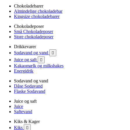
Chokoladebarer
Almindelige chokoladebar
Kingsize chokoladebarer
Chokoladeposer
Små Chokoladeposer
Store chokoladeposer
Drikkevarer
Sodavand og vand

Juice og saft

Kakaomælk og milkshakes
Energidrik
Sodavand og vand
Dåse Sodavand
Flaske Sodavand
Juice og saft
Juice
Saftevand
Kiks & Kager
Kiks
