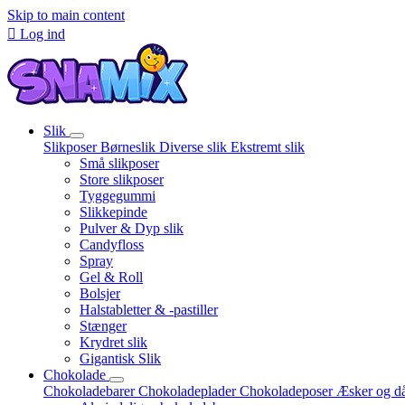
Skip to main content

Log ind
Slik
Slikposer
Børneslik
Diverse slik
Ekstremt slik
Små slikposer
Store slikposer
Tyggegummi
Slikkepinde
Pulver & Dyp slik
Candyfloss
Spray
Gel & Roll
Bolsjer
Halstabletter & -pastiller
Stænger
Krydret slik
Gigantisk Slik
Chokolade
Chokoladebarer
Chokoladeplader
Chokoladeposer
Æsker og d