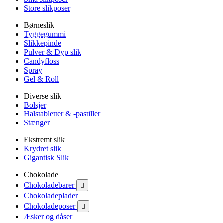
Store slikposer
Børneslik
Tyggegummi
Slikkepinde
Pulver & Dyp slik
Candyfloss
Spray
Gel & Roll
Diverse slik
Bolsjer
Halstabletter & -pastiller
Stænger
Ekstremt slik
Krydret slik
Gigantisk Slik
Chokolade
Chokoladebarer

Chokoladeplader
Chokoladeposer

Æsker og dåser