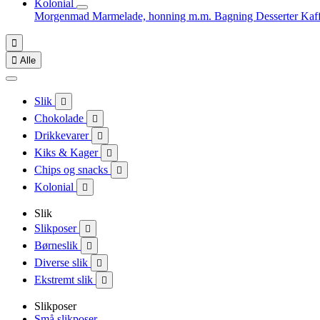
Kolonial
Morgenmad
Marmelade, honning m.m.
Bagning
Desserter
Kaf


Alle
Slik

Chokolade

Drikkevarer

Kiks & Kager

Chips og snacks

Kolonial

Slik
Slikposer

Børneslik

Diverse slik

Ekstremt slik

Slikposer
Små slikposer