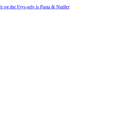
fe og the
Frys-selv is
Pasta & Nudler