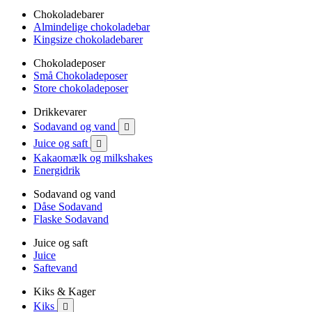
Chokoladebarer
Almindelige chokoladebar
Kingsize chokoladebarer
Chokoladeposer
Små Chokoladeposer
Store chokoladeposer
Drikkevarer
Sodavand og vand

Juice og saft

Kakaomælk og milkshakes
Energidrik
Sodavand og vand
Dåse Sodavand
Flaske Sodavand
Juice og saft
Juice
Saftevand
Kiks & Kager
Kiks
