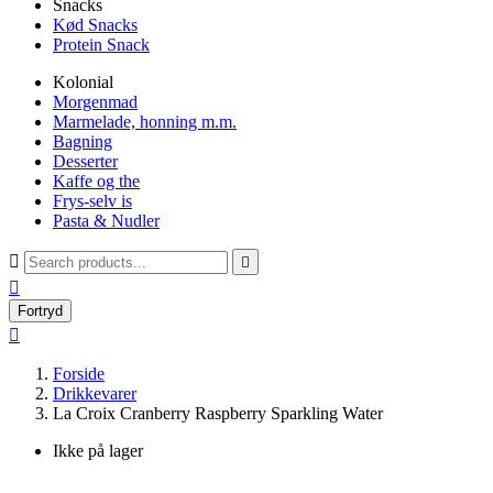
Snacks
Kød Snacks
Protein Snack
Kolonial
Morgenmad
Marmelade, honning m.m.
Bagning
Desserter
Kaffe og the
Frys-selv is
Pasta & Nudler



Fortryd

Forside
Drikkevarer
La Croix Cranberry Raspberry Sparkling Water
Ikke på lager