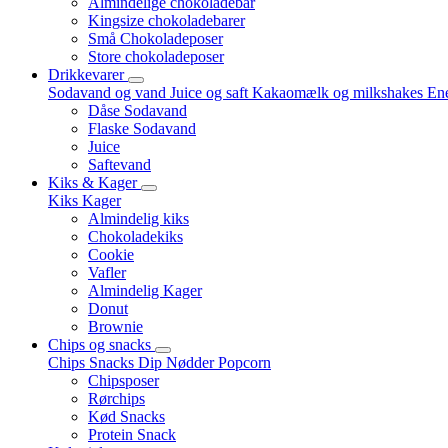
Almindelige chokoladebar
Kingsize chokoladebarer
Små Chokoladeposer
Store chokoladeposer
Drikkevarer
Sodavand og vand
Juice og saft
Kakaomælk og milkshakes
Ene
Dåse Sodavand
Flaske Sodavand
Juice
Saftevand
Kiks & Kager
Kiks
Kager
Almindelig kiks
Chokoladekiks
Cookie
Vafler
Almindelig Kager
Donut
Brownie
Chips og snacks
Chips
Snacks
Dip
Nødder
Popcorn
Chipsposer
Rørchips
Kød Snacks
Protein Snack