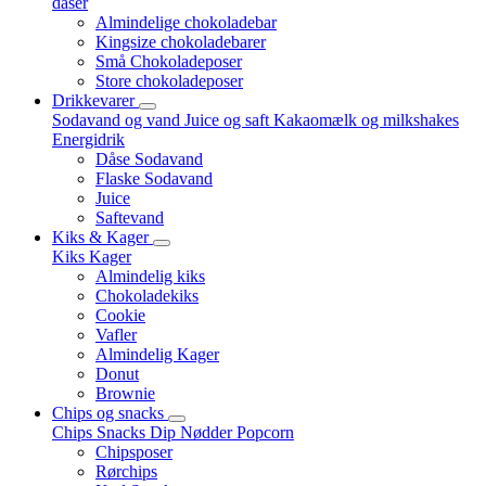
dåser
Almindelige chokoladebar
Kingsize chokoladebarer
Små Chokoladeposer
Store chokoladeposer
Drikkevarer
Sodavand og vand
Juice og saft
Kakaomælk og milkshakes
Energidrik
Dåse Sodavand
Flaske Sodavand
Juice
Saftevand
Kiks & Kager
Kiks
Kager
Almindelig kiks
Chokoladekiks
Cookie
Vafler
Almindelig Kager
Donut
Brownie
Chips og snacks
Chips
Snacks
Dip
Nødder
Popcorn
Chipsposer
Rørchips