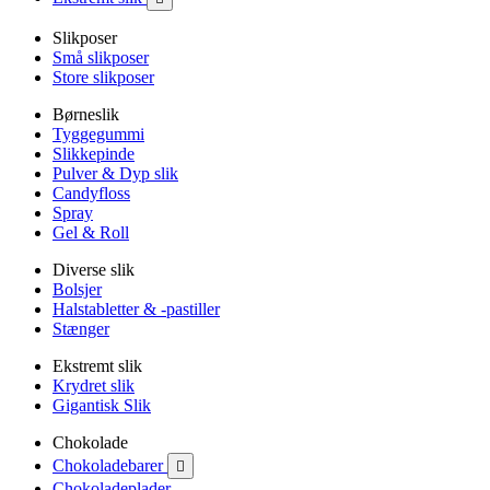
Slikposer
Små slikposer
Store slikposer
Børneslik
Tyggegummi
Slikkepinde
Pulver & Dyp slik
Candyfloss
Spray
Gel & Roll
Diverse slik
Bolsjer
Halstabletter & -pastiller
Stænger
Ekstremt slik
Krydret slik
Gigantisk Slik
Chokolade
Chokoladebarer

Chokoladeplader