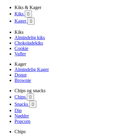
Kiks & Kager
Kiks

Kager

Kiks
Almindelig kiks
Chokoladekiks
Cookie
Vafler
Kager
Almindelig Kager
Donut
Brownie
Chips og snacks
Chips

Snacks

Dip
Nødder
Popcorn
Chips