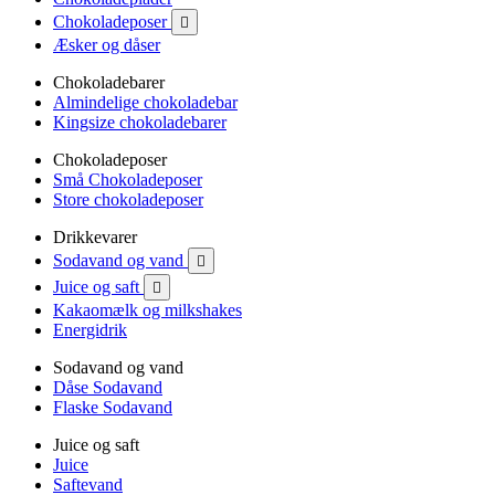
Chokoladeposer

Æsker og dåser
Chokoladebarer
Almindelige chokoladebar
Kingsize chokoladebarer
Chokoladeposer
Små Chokoladeposer
Store chokoladeposer
Drikkevarer
Sodavand og vand

Juice og saft

Kakaomælk og milkshakes
Energidrik
Sodavand og vand
Dåse Sodavand
Flaske Sodavand
Juice og saft
Juice
Saftevand