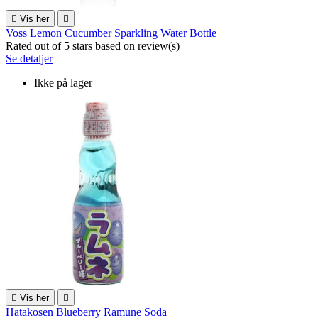

Vis her

Voss Lemon Cucumber Sparkling Water Bottle
Rated
out of 5 stars based on
review(s)
Se detaljer
Ikke på lager

Vis her

Hatakosen Blueberry Ramune Soda