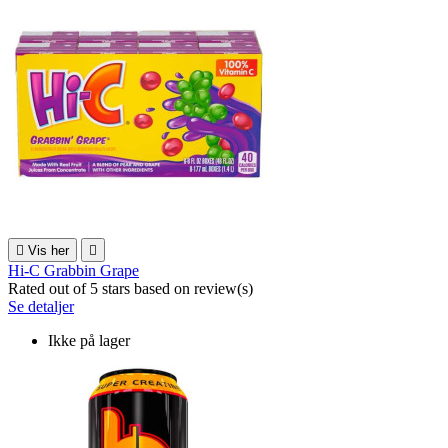

Vis her

Hi-C Grabbin Grape
Rated
out of 5 stars based on
review(s)
Se detaljer
Ikke på lager