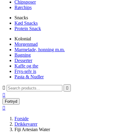
Chipsposer
Rørchips
Snacks
Kød Snacks
Protein Snack
Kolonial
Morgenmad
Marmelade, honning m.m.
Bagning
Desserter
Kaffe og the
Frys-selv is
Pasta & Nudler



Fortryd

Forside
Drikkevarer
Fiji Artesian Water