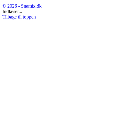
© 2026 - Snamix.dk
Indlæser...
Tilbage til toppen