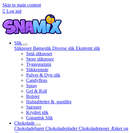
Skip to main content

Log ind
Slik
Slikposer
Børneslik
Diverse slik
Ekstremt slik
Små slikposer
Store slikposer
Tyggegummi
Slikkepinde
Pulver & Dyp slik
Candyfloss
Spray
Gel & Roll
Bolsjer
Halstabletter & -pastiller
Stænger
Krydret slik
Gigantisk Slik
Chokolade
Chokoladebarer
Chokoladeplader
Chokoladeposer
Æsker og