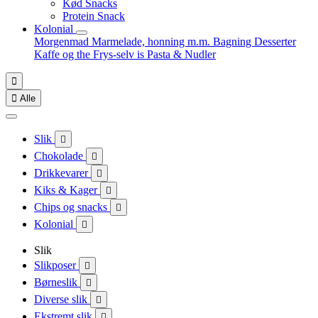
Kød Snacks
Protein Snack
Kolonial
Morgenmad
Marmelade, honning m.m.
Bagning
Desserter
Kaffe og the
Frys-selv is
Pasta & Nudler


Alle
Slik

Chokolade

Drikkevarer

Kiks & Kager

Chips og snacks

Kolonial

Slik
Slikposer

Børneslik

Diverse slik

Ekstremt slik
