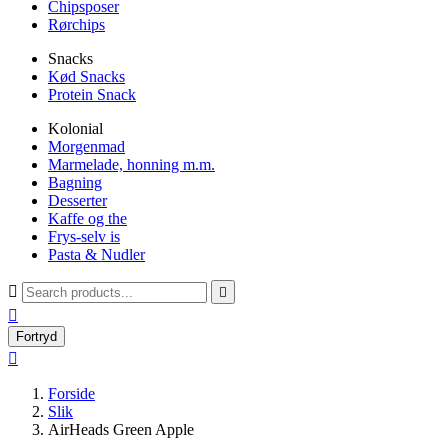
Chipsposer
Rørchips
Snacks
Kød Snacks
Protein Snack
Kolonial
Morgenmad
Marmelade, honning m.m.
Bagning
Desserter
Kaffe og the
Frys-selv is
Pasta & Nudler



Fortryd

Forside
Slik
AirHeads Green Apple