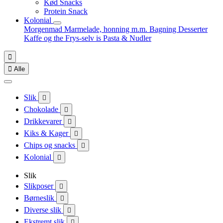
Kød Snacks
Protein Snack
Kolonial
Morgenmad
Marmelade, honning m.m.
Bagning
Desserter
Kaffe og the
Frys-selv is
Pasta & Nudler


Alle
Slik

Chokolade

Drikkevarer

Kiks & Kager

Chips og snacks

Kolonial

Slik
Slikposer

Børneslik

Diverse slik

Ekstremt slik
