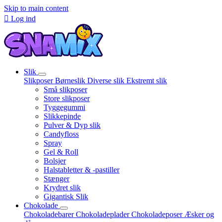
Skip to main content

Log ind
Slik
Slikposer
Børneslik
Diverse slik
Ekstremt slik
Små slikposer
Store slikposer
Tyggegummi
Slikkepinde
Pulver & Dyp slik
Candyfloss
Spray
Gel & Roll
Bolsjer
Halstabletter & -pastiller
Stænger
Krydret slik
Gigantisk Slik
Chokolade
Chokoladebarer
Chokoladeplader
Chokoladeposer
Æsker og