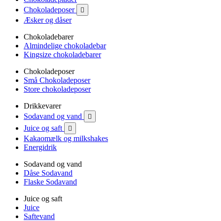
Chokoladeposer

Æsker og dåser
Chokoladebarer
Almindelige chokoladebar
Kingsize chokoladebarer
Chokoladeposer
Små Chokoladeposer
Store chokoladeposer
Drikkevarer
Sodavand og vand

Juice og saft

Kakaomælk og milkshakes
Energidrik
Sodavand og vand
Dåse Sodavand
Flaske Sodavand
Juice og saft
Juice
Saftevand