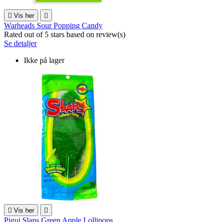

Vis her

Warheads Sour Popping Candy
Rated
out of 5 stars based on
review(s)
Se detaljer
Ikke på lager

Vis her

Pigui Slaps Green Apple Lollipops