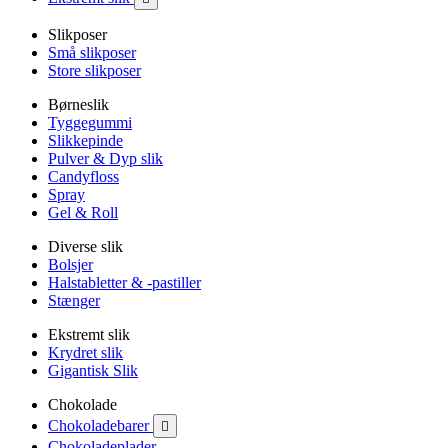
Slikposer
Små slikposer
Store slikposer
Børneslik
Tyggegummi
Slikkepinde
Pulver & Dyp slik
Candyfloss
Spray
Gel & Roll
Diverse slik
Bolsjer
Halstabletter & -pastiller
Stænger
Ekstremt slik
Krydret slik
Gigantisk Slik
Chokolade
Chokoladebarer

Chokoladeplader