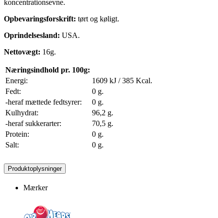
koncentrationsevne.
Opbevaringsforskrift:
tørt og køligt.
Oprindelsesland:
USA.
Nettovægt:
16g.
Næringsindhold pr. 100g:
Energi:
1609 kJ / 385 Kcal.
Fedt:
0 g.
-heraf mættede fedtsyrer:
0 g.
Kulhydrat:
96,2 g.
-heraf sukkerarter:
70,5 g.
Protein:
0 g.
Salt:
0 g.
Produktoplysninger
Mærker