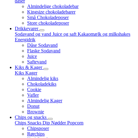
dåser
Almindelige chokoladebar
Kingsize chokoladebarer
Små Chokoladeposer
Store chokoladeposer
Drikkevarer
Sodavand og vand
Juice og saft
Kakaomælk og milkshakes
Energidrik
Dåse Sodavand
Flaske Sodavand
Juice
Saftevand
Kiks & Kager
Kiks
Kager
Almindelig kiks
Chokoladekiks
Cookie
Vafler
Almindelig Kager
Donut
Brownie
Chips og snacks
Chips
Snacks
Dip
Nødder
Popcorn
Chipsposer
Rørchips