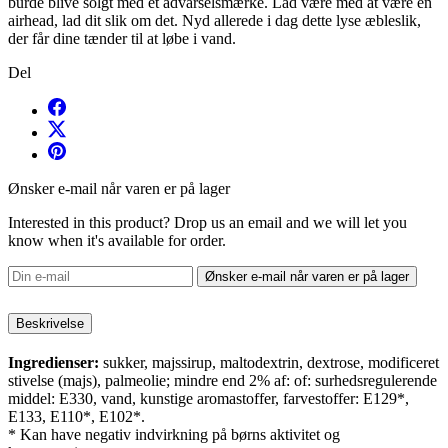
burde blive solgt med et advarselsmærke. Lad være med at være en
airhead, lad dit slik om det. Nyd allerede i dag dette lyse æbleslik,
der får dine tænder til at løbe i vand.
Del
Ønsker e-mail når varen er på lager
Interested in this product? Drop us an email and we will let you
know when it's available for order.
Ønsker e-mail når varen er på lager
Beskrivelse
Ingredienser:
sukker, majssirup, maltodextrin, dextrose, modificeret
stivelse (majs), palmeolie; mindre end 2% af: of: surhedsregulerende
middel: E330, vand, kunstige aromastoffer, farvestoffer: E129*,
E133, E110*, E102*.
* Kan have negativ indvirkning på børns aktivitet og