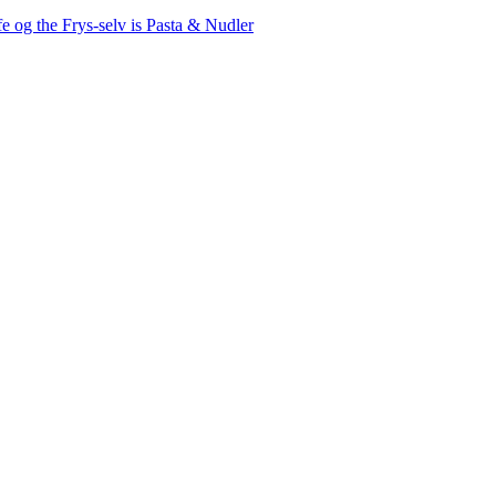
fe og the
Frys-selv is
Pasta & Nudler