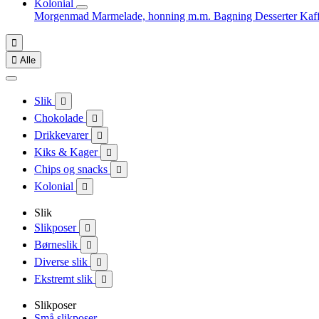
Kolonial
Morgenmad
Marmelade, honning m.m.
Bagning
Desserter
Kaf


Alle
Slik

Chokolade

Drikkevarer

Kiks & Kager

Chips og snacks

Kolonial

Slik
Slikposer

Børneslik

Diverse slik

Ekstremt slik

Slikposer
Små slikposer