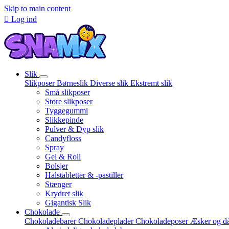
Skip to main content

Log ind
Slik
Slikposer
Børneslik
Diverse slik
Ekstremt slik
Små slikposer
Store slikposer
Tyggegummi
Slikkepinde
Pulver & Dyp slik
Candyfloss
Spray
Gel & Roll
Bolsjer
Halstabletter & -pastiller
Stænger
Krydret slik
Gigantisk Slik
Chokolade
Chokoladebarer
Chokoladeplader
Chokoladeposer
Æsker og d