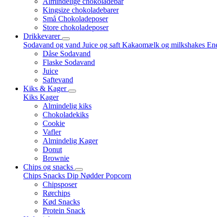
Almindelige chokoladebar
Kingsize chokoladebarer
Små Chokoladeposer
Store chokoladeposer
Drikkevarer
Sodavand og vand
Juice og saft
Kakaomælk og milkshakes
Ene
Dåse Sodavand
Flaske Sodavand
Juice
Saftevand
Kiks & Kager
Kiks
Kager
Almindelig kiks
Chokoladekiks
Cookie
Vafler
Almindelig Kager
Donut
Brownie
Chips og snacks
Chips
Snacks
Dip
Nødder
Popcorn
Chipsposer
Rørchips
Kød Snacks
Protein Snack