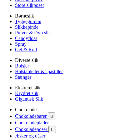
Store slikposer
Børneslik
Tyggegummi
Slikkepinde
Pulver & Dyp slik
Candyfloss
Spray
Gel & Roll
Diverse slik
Bolsjer
Halstabletter & -pastiller
Stænger
Ekstremt slik
Krydret slik
Gigantisk Slik
Chokolade
Chokoladebarer

Chokoladeplader
Chokoladeposer

Æsker og dåser