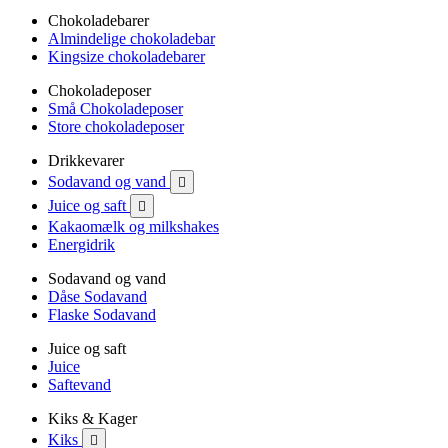
Chokoladebarer
Almindelige chokoladebar
Kingsize chokoladebarer
Chokoladeposer
Små Chokoladeposer
Store chokoladeposer
Drikkevarer
Sodavand og vand

Juice og saft

Kakaomælk og milkshakes
Energidrik
Sodavand og vand
Dåse Sodavand
Flaske Sodavand
Juice og saft
Juice
Saftevand
Kiks & Kager
Kiks
