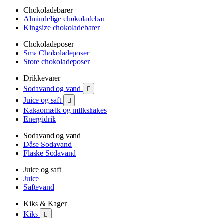
Chokoladebarer
Almindelige chokoladebar
Kingsize chokoladebarer
Chokoladeposer
Små Chokoladeposer
Store chokoladeposer
Drikkevarer
Sodavand og vand

Juice og saft

Kakaomælk og milkshakes
Energidrik
Sodavand og vand
Dåse Sodavand
Flaske Sodavand
Juice og saft
Juice
Saftevand
Kiks & Kager
Kiks
