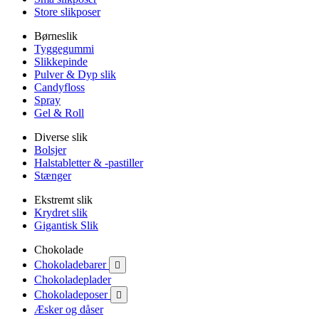
Store slikposer
Børneslik
Tyggegummi
Slikkepinde
Pulver & Dyp slik
Candyfloss
Spray
Gel & Roll
Diverse slik
Bolsjer
Halstabletter & -pastiller
Stænger
Ekstremt slik
Krydret slik
Gigantisk Slik
Chokolade
Chokoladebarer

Chokoladeplader
Chokoladeposer

Æsker og dåser