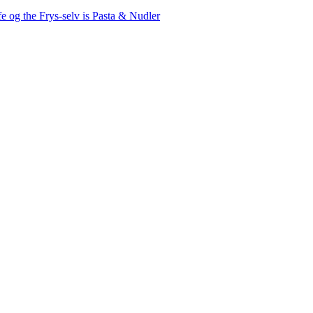
fe og the
Frys-selv is
Pasta & Nudler