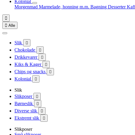
Kolonial
Morgenmad
Marmelade, honning m.m.
Bagning
Desserter
Kaf


Alle
Slik

Chokolade

Drikkevarer

Kiks & Kager

Chips og snacks

Kolonial

Slik
Slikposer

Børneslik

Diverse slik

Ekstremt slik

Slikposer
Små slikposer