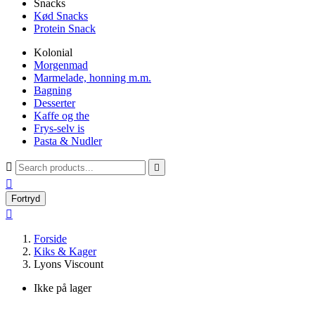
Snacks
Kød Snacks
Protein Snack
Kolonial
Morgenmad
Marmelade, honning m.m.
Bagning
Desserter
Kaffe og the
Frys-selv is
Pasta & Nudler



Fortryd

Forside
Kiks & Kager
Lyons Viscount
Ikke på lager