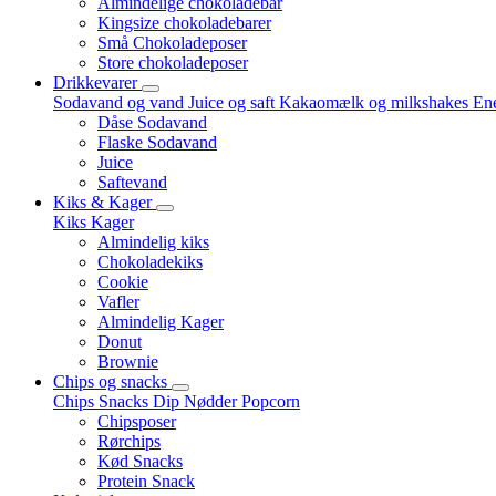
Almindelige chokoladebar
Kingsize chokoladebarer
Små Chokoladeposer
Store chokoladeposer
Drikkevarer
Sodavand og vand
Juice og saft
Kakaomælk og milkshakes
Ene
Dåse Sodavand
Flaske Sodavand
Juice
Saftevand
Kiks & Kager
Kiks
Kager
Almindelig kiks
Chokoladekiks
Cookie
Vafler
Almindelig Kager
Donut
Brownie
Chips og snacks
Chips
Snacks
Dip
Nødder
Popcorn
Chipsposer
Rørchips
Kød Snacks
Protein Snack