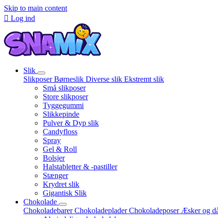
Skip to main content

Log ind
Slik
Slikposer
Børneslik
Diverse slik
Ekstremt slik
Små slikposer
Store slikposer
Tyggegummi
Slikkepinde
Pulver & Dyp slik
Candyfloss
Spray
Gel & Roll
Bolsjer
Halstabletter & -pastiller
Stænger
Krydret slik
Gigantisk Slik
Chokolade
Chokoladebarer
Chokoladeplader
Chokoladeposer
Æsker og d