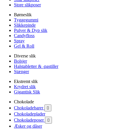
Store slikposer
Børneslik
Tyggegummi
Slikkepinde
Pulver & Dyp slik
Candyfloss
Spray
Gel & Roll
Diverse slik
Bolsjer
Halstabletter & -pastiller
Stænger
Ekstremt slik
Krydret slik
Gigantisk Slik
Chokolade
Chokoladebarer

Chokoladeplader
Chokoladeposer

Æsker og dåser