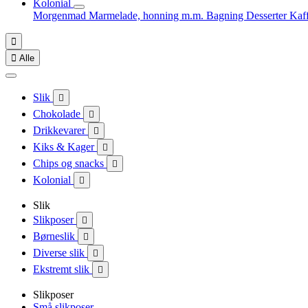
Kolonial
Morgenmad
Marmelade, honning m.m.
Bagning
Desserter
Kaf


Alle
Slik

Chokolade

Drikkevarer

Kiks & Kager

Chips og snacks

Kolonial

Slik
Slikposer

Børneslik

Diverse slik

Ekstremt slik

Slikposer
Små slikposer