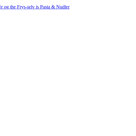
fe og the
Frys-selv is
Pasta & Nudler