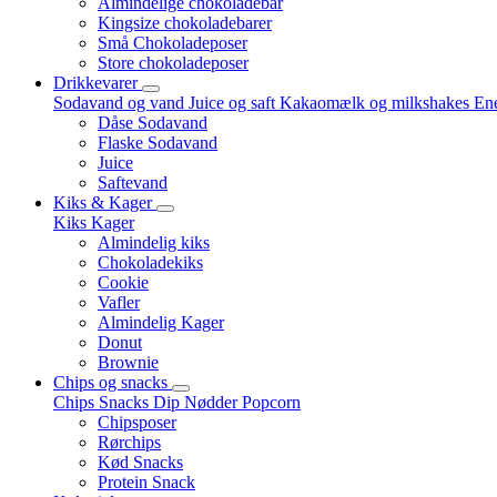
Almindelige chokoladebar
Kingsize chokoladebarer
Små Chokoladeposer
Store chokoladeposer
Drikkevarer
Sodavand og vand
Juice og saft
Kakaomælk og milkshakes
Ene
Dåse Sodavand
Flaske Sodavand
Juice
Saftevand
Kiks & Kager
Kiks
Kager
Almindelig kiks
Chokoladekiks
Cookie
Vafler
Almindelig Kager
Donut
Brownie
Chips og snacks
Chips
Snacks
Dip
Nødder
Popcorn
Chipsposer
Rørchips
Kød Snacks
Protein Snack