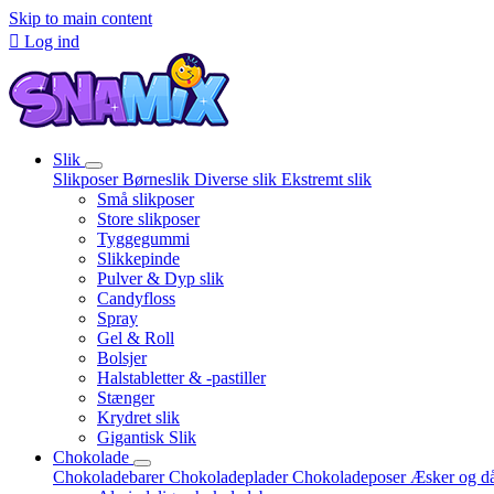
Skip to main content

Log ind
Slik
Slikposer
Børneslik
Diverse slik
Ekstremt slik
Små slikposer
Store slikposer
Tyggegummi
Slikkepinde
Pulver & Dyp slik
Candyfloss
Spray
Gel & Roll
Bolsjer
Halstabletter & -pastiller
Stænger
Krydret slik
Gigantisk Slik
Chokolade
Chokoladebarer
Chokoladeplader
Chokoladeposer
Æsker og d