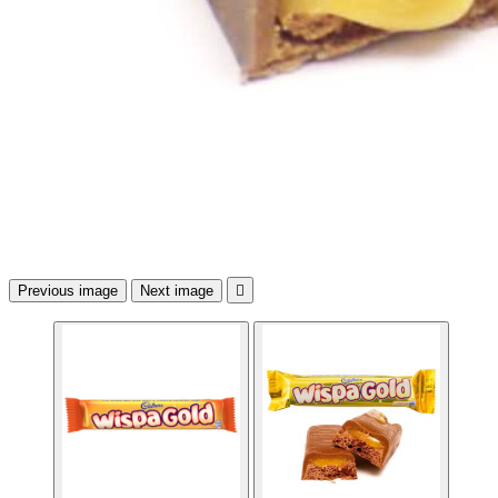
Previous image
Next image
