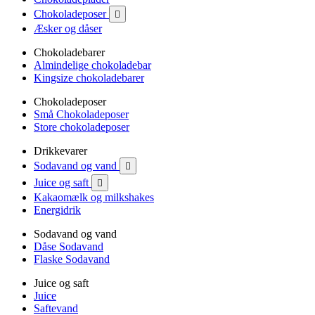
Chokoladeposer

Æsker og dåser
Chokoladebarer
Almindelige chokoladebar
Kingsize chokoladebarer
Chokoladeposer
Små Chokoladeposer
Store chokoladeposer
Drikkevarer
Sodavand og vand

Juice og saft

Kakaomælk og milkshakes
Energidrik
Sodavand og vand
Dåse Sodavand
Flaske Sodavand
Juice og saft
Juice
Saftevand