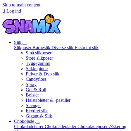
Skip to main content

Log ind
Slik
Slikposer
Børneslik
Diverse slik
Ekstremt slik
Små slikposer
Store slikposer
Tyggegummi
Slikkepinde
Pulver & Dyp slik
Candyfloss
Spray
Gel & Roll
Bolsjer
Halstabletter & -pastiller
Stænger
Krydret slik
Gigantisk Slik
Chokolade
Chokoladebarer
Chokoladeplader
Chokoladeposer
Æsker og