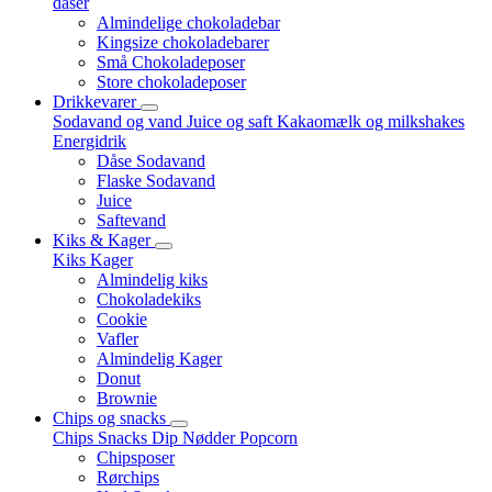
dåser
Almindelige chokoladebar
Kingsize chokoladebarer
Små Chokoladeposer
Store chokoladeposer
Drikkevarer
Sodavand og vand
Juice og saft
Kakaomælk og milkshakes
Energidrik
Dåse Sodavand
Flaske Sodavand
Juice
Saftevand
Kiks & Kager
Kiks
Kager
Almindelig kiks
Chokoladekiks
Cookie
Vafler
Almindelig Kager
Donut
Brownie
Chips og snacks
Chips
Snacks
Dip
Nødder
Popcorn
Chipsposer
Rørchips