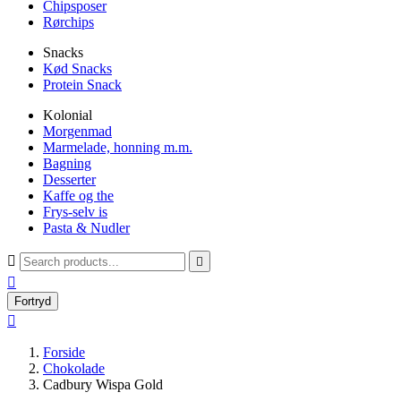
Chipsposer
Rørchips
Snacks
Kød Snacks
Protein Snack
Kolonial
Morgenmad
Marmelade, honning m.m.
Bagning
Desserter
Kaffe og the
Frys-selv is
Pasta & Nudler



Fortryd

Forside
Chokolade
Cadbury Wispa Gold