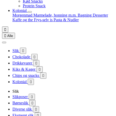
Kød Snacks
Protein Snack
Kolonial
Morgenmad
Marmelade, honning m.m.
Bagning
Desserter
Kaffe og the
Frys-selv is
Pasta & Nudler


Alle
Slik

Chokolade

Drikkevarer

Kiks & Kager

Chips og snacks

Kolonial

Slik
Slikposer

Børneslik

Diverse slik

Ekstremt slik
