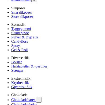
Slikposer
Små slikposer
Store slikposer
Børneslik
Tyggegummi
Slikkepinde
Pulver & Dyp slik
Candyfloss
Spray
Gel & Roll
Diverse slik
Bolsjer
Halstabletter & -pastiller
Stænger
Ekstremt slik
Krydret slik
Gigantisk Slik
Chokolade
Chokoladebarer

Chokoladeplader