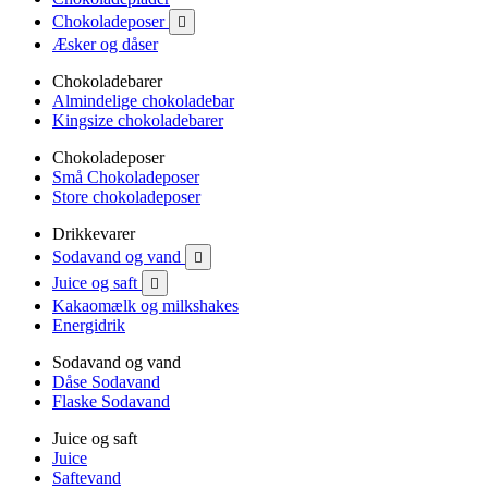
Chokoladeposer

Æsker og dåser
Chokoladebarer
Almindelige chokoladebar
Kingsize chokoladebarer
Chokoladeposer
Små Chokoladeposer
Store chokoladeposer
Drikkevarer
Sodavand og vand

Juice og saft

Kakaomælk og milkshakes
Energidrik
Sodavand og vand
Dåse Sodavand
Flaske Sodavand
Juice og saft
Juice
Saftevand