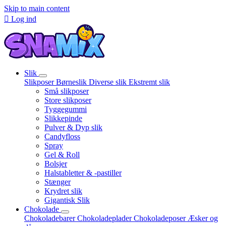
Skip to main content

Log ind
Slik
Slikposer
Børneslik
Diverse slik
Ekstremt slik
Små slikposer
Store slikposer
Tyggegummi
Slikkepinde
Pulver & Dyp slik
Candyfloss
Spray
Gel & Roll
Bolsjer
Halstabletter & -pastiller
Stænger
Krydret slik
Gigantisk Slik
Chokolade
Chokoladebarer
Chokoladeplader
Chokoladeposer
Æsker og