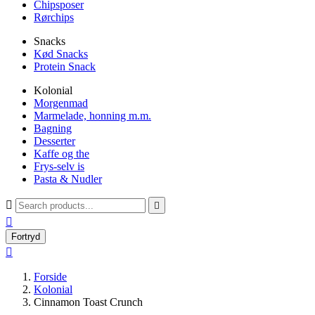
Chipsposer
Rørchips
Snacks
Kød Snacks
Protein Snack
Kolonial
Morgenmad
Marmelade, honning m.m.
Bagning
Desserter
Kaffe og the
Frys-selv is
Pasta & Nudler



Fortryd

Forside
Kolonial
Cinnamon Toast Crunch