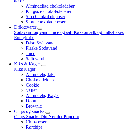
dåser
Almindelige chokoladebar
Kingsize chokoladebarer
Små Chokoladeposer
Store chokoladeposer
Drikkevarer
Sodavand og vand
Juice og saft
Kakaomælk og milkshakes
Energidrik
Dåse Sodavand
Flaske Sodavand
Juice
Saftevand
Kiks & Kager
Kiks
Kager
Almindelig kiks
Chokoladekiks
Cookie
Vafler
Almindelig Kager
Donut
Brownie
Chips og snacks
Chips
Snacks
Dip
Nødder
Popcorn
Chipsposer
Rørchips