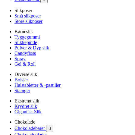
Slikposer
Små slikposer
Store slikposer
Børneslik
Tyggegummi
Slikkepinde
Pulver & Dyp slik
Candyfloss
Spray
Gel & Roll
Diverse slik
Bolsjer
Halstabletter & -pastiller
Stænger
Ekstremt slik
Krydret slik
Gigantisk Slik
Chokolade
Chokoladebarer

Chokoladeplader