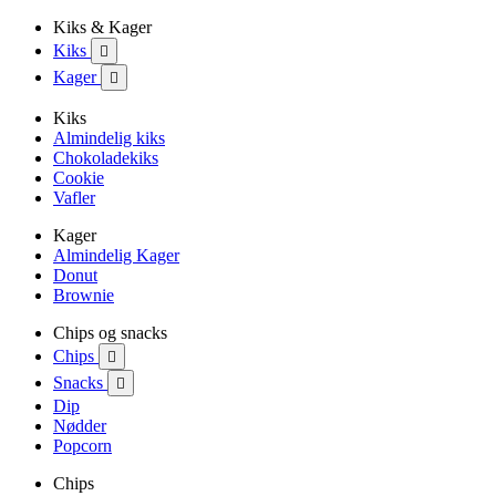
Kiks & Kager
Kiks

Kager

Kiks
Almindelig kiks
Chokoladekiks
Cookie
Vafler
Kager
Almindelig Kager
Donut
Brownie
Chips og snacks
Chips

Snacks

Dip
Nødder
Popcorn
Chips