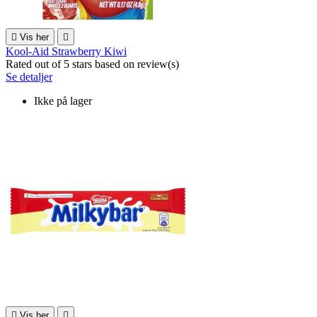

Vis her

Kool-Aid Strawberry Kiwi
Rated
out of 5 stars based on
review(s)
Se detaljer
Ikke på lager

Vis her
