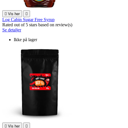

Vis her

Log Cabin Sugar Free Syrup
Rated
out of 5 stars based on
review(s)
Se detaljer
Ikke på lager

Vis her
