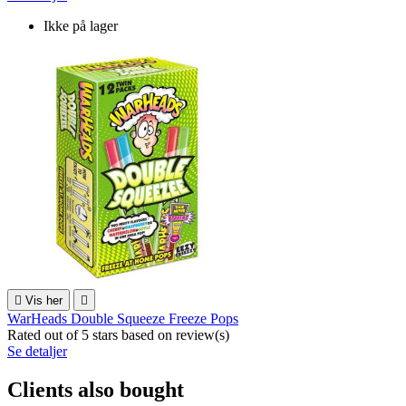
Ikke på lager

Vis her

WarHeads Double Squeeze Freeze Pops
Rated
out of 5 stars based on
review(s)
Se detaljer
Clients also bought