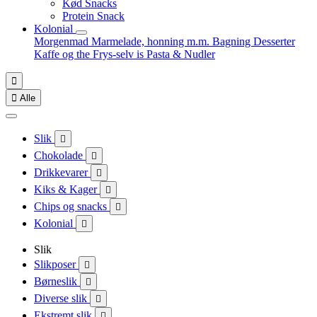
Kød Snacks
Protein Snack
Kolonial
Morgenmad
Marmelade, honning m.m.
Bagning
Desserter
Kaffe og the
Frys-selv is
Pasta & Nudler


Alle
Slik

Chokolade

Drikkevarer

Kiks & Kager

Chips og snacks

Kolonial

Slik
Slikposer

Børneslik

Diverse slik

Ekstremt slik
