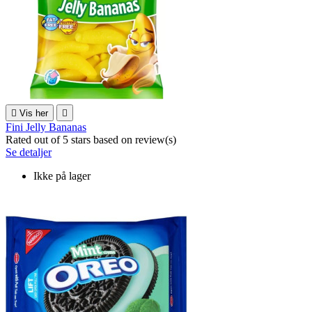

Vis her

Fini Jelly Bananas
Rated
out of 5 stars based on
review(s)
Se detaljer
Ikke på lager