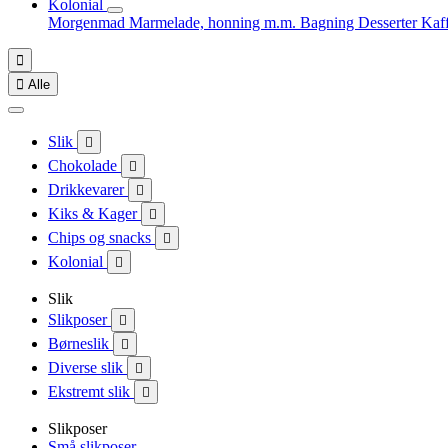
Kolonial
Morgenmad
Marmelade, honning m.m.
Bagning
Desserter
Kaf


Alle
Slik

Chokolade

Drikkevarer

Kiks & Kager

Chips og snacks

Kolonial

Slik
Slikposer

Børneslik

Diverse slik

Ekstremt slik

Slikposer
Små slikposer