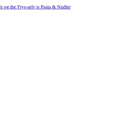
fe og the
Frys-selv is
Pasta & Nudler