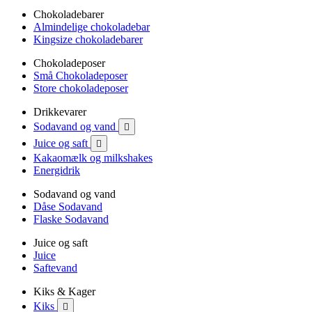
Chokoladebarer
Almindelige chokoladebar
Kingsize chokoladebarer
Chokoladeposer
Små Chokoladeposer
Store chokoladeposer
Drikkevarer
Sodavand og vand

Juice og saft

Kakaomælk og milkshakes
Energidrik
Sodavand og vand
Dåse Sodavand
Flaske Sodavand
Juice og saft
Juice
Saftevand
Kiks & Kager
Kiks
