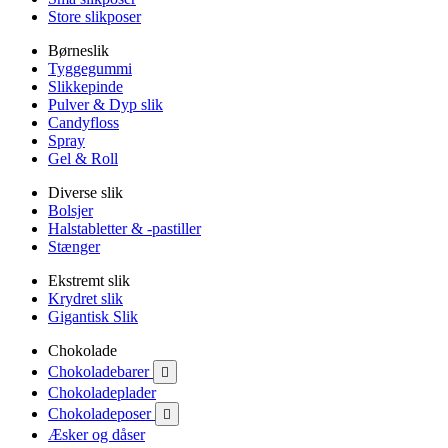
Store slikposer
Børneslik
Tyggegummi
Slikkepinde
Pulver & Dyp slik
Candyfloss
Spray
Gel & Roll
Diverse slik
Bolsjer
Halstabletter & -pastiller
Stænger
Ekstremt slik
Krydret slik
Gigantisk Slik
Chokolade
Chokoladebarer

Chokoladeplader
Chokoladeposer

Æsker og dåser