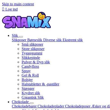
Skip to main content

Log ind
Slik
Slikposer
Børneslik
Diverse slik
Ekstremt slik
Små slikposer
Store slikposer
Tyggegummi
Slikkepinde
Pulver & Dyp slik
Candyfloss
Spray
Gel & Roll
Bolsjer
Halstabletter & -pastiller
Stænger
Krydret slik
Gigantisk Slik
Chokolade
Chokoladebarer
Chokoladeplader
Chokoladeposer
Æsker og d