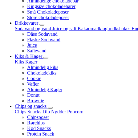
Almindelige chokoladebar
Kingsize chokoladebarer
Små Chokoladeposer
Store chokoladeposer
Drikkevarer
Sodavand og vand
Juice og saft
Kakaomælk og milkshakes
Ene
Dåse Sodavand
Flaske Sodavand
Juice
Saftevand
Kiks & Kager
Kiks
Kager
Almindelig kiks
Chokoladekiks
Cookie
Vafler
Almindelig Kager
Donut
Brownie
Chips og snacks
Chips
Snacks
Dip
Nødder
Popcorn
Chipsposer
Rørchips
Kød Snacks
Protein Snack