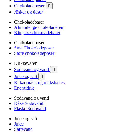
Chokoladeposer

Æsker og dåser
Chokoladebarer
Almindelige chokoladebar
Kingsize chokoladebarer
Chokoladeposer
Små Chokoladeposer
Store chokoladeposer
Drikkevarer
Sodavand og vand

Juice og saft

Kakaomælk og milkshakes
Energidrik
Sodavand og vand
Dåse Sodavand
Flaske Sodavand
Juice og saft
Juice
Saftevand