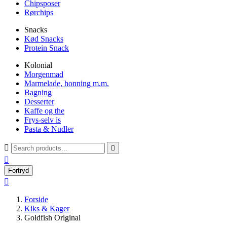
Chipsposer
Rørchips
Snacks
Kød Snacks
Protein Snack
Kolonial
Morgenmad
Marmelade, honning m.m.
Bagning
Desserter
Kaffe og the
Frys-selv is
Pasta & Nudler



Fortryd

Forside
Kiks & Kager
Goldfish Original