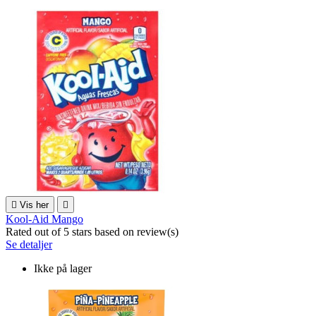

Vis her

Kool-Aid Mango
Rated
out of 5 stars based on
review(s)
Se detaljer
Ikke på lager