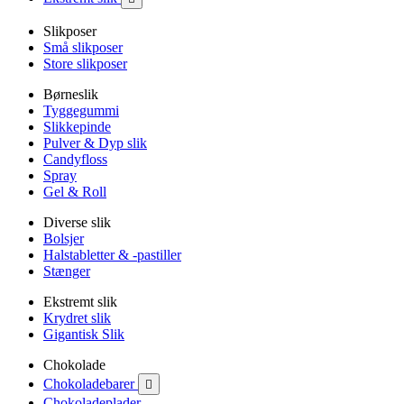
Slikposer
Små slikposer
Store slikposer
Børneslik
Tyggegummi
Slikkepinde
Pulver & Dyp slik
Candyfloss
Spray
Gel & Roll
Diverse slik
Bolsjer
Halstabletter & -pastiller
Stænger
Ekstremt slik
Krydret slik
Gigantisk Slik
Chokolade
Chokoladebarer

Chokoladeplader