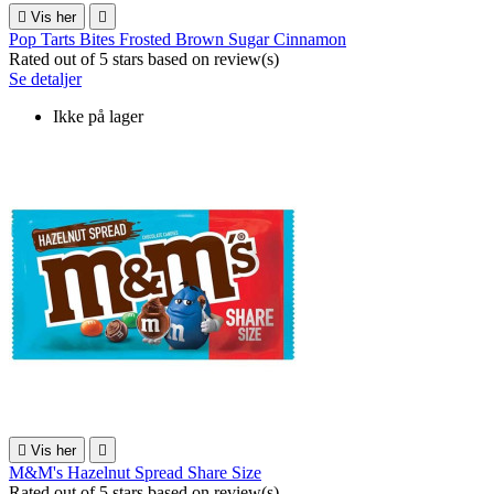

Vis her

Pop Tarts Bites Frosted Brown Sugar Cinnamon
Rated
out of 5 stars based on
review(s)
Se detaljer
Ikke på lager

Vis her

M&M's Hazelnut Spread Share Size
Rated
out of 5 stars based on
review(s)