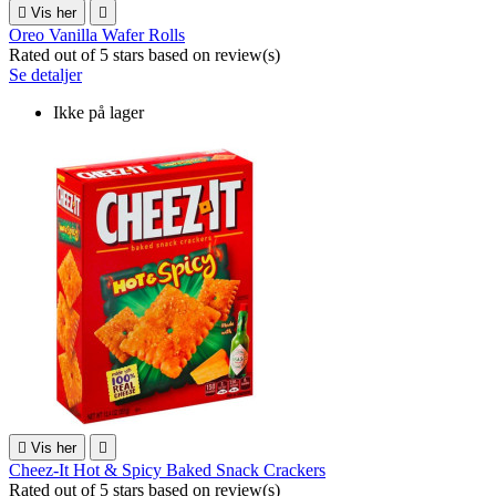

Vis her

Oreo Vanilla Wafer Rolls
Rated
out of 5 stars based on
review(s)
Se detaljer
Ikke på lager

Vis her

Cheez-It Hot & Spicy Baked Snack Crackers
Rated
out of 5 stars based on
review(s)