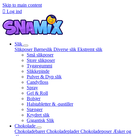
Skip to main content

Log ind
Slik
Slikposer
Børneslik
Diverse slik
Ekstremt slik
Små slikposer
Store slikposer
Tyggegummi
Slikkepinde
Pulver & Dyp slik
Candyfloss
Spray
Gel & Roll
Bolsjer
Halstabletter & -pastiller
Stænger
Krydret slik
Gigantisk Slik
Chokolade
Chokoladebarer
Chokoladeplader
Chokoladeposer
Æsker og