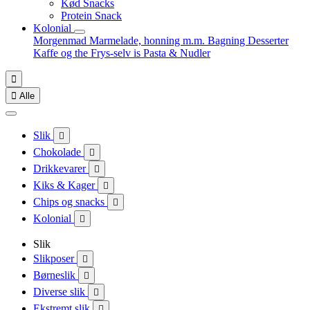
Kød Snacks
Protein Snack
Kolonial
Morgenmad
Marmelade, honning m.m.
Bagning
Desserter
Kaffe og the
Frys-selv is
Pasta & Nudler


Alle
Slik

Chokolade

Drikkevarer

Kiks & Kager

Chips og snacks

Kolonial

Slik
Slikposer

Børneslik

Diverse slik

Ekstremt slik
