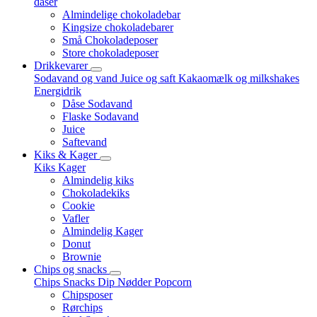
dåser
Almindelige chokoladebar
Kingsize chokoladebarer
Små Chokoladeposer
Store chokoladeposer
Drikkevarer
Sodavand og vand
Juice og saft
Kakaomælk og milkshakes
Energidrik
Dåse Sodavand
Flaske Sodavand
Juice
Saftevand
Kiks & Kager
Kiks
Kager
Almindelig kiks
Chokoladekiks
Cookie
Vafler
Almindelig Kager
Donut
Brownie
Chips og snacks
Chips
Snacks
Dip
Nødder
Popcorn
Chipsposer
Rørchips