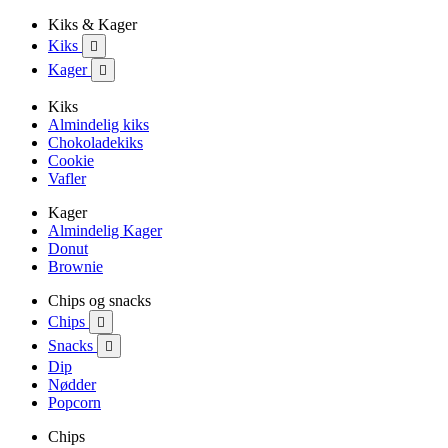
Kiks & Kager
Kiks

Kager

Kiks
Almindelig kiks
Chokoladekiks
Cookie
Vafler
Kager
Almindelig Kager
Donut
Brownie
Chips og snacks
Chips

Snacks

Dip
Nødder
Popcorn
Chips