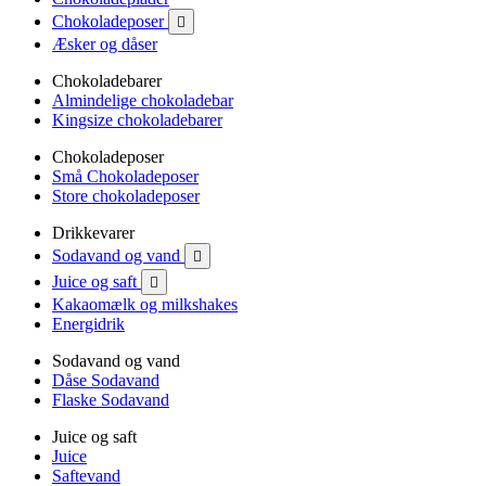
Chokoladeposer

Æsker og dåser
Chokoladebarer
Almindelige chokoladebar
Kingsize chokoladebarer
Chokoladeposer
Små Chokoladeposer
Store chokoladeposer
Drikkevarer
Sodavand og vand

Juice og saft

Kakaomælk og milkshakes
Energidrik
Sodavand og vand
Dåse Sodavand
Flaske Sodavand
Juice og saft
Juice
Saftevand