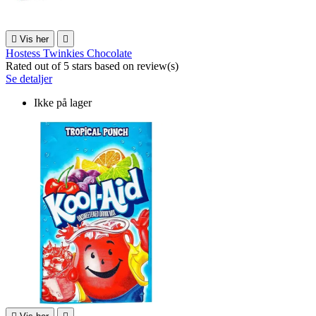

Vis her

Hostess Twinkies Chocolate
Rated
out of 5 stars based on
review(s)
Se detaljer
Ikke på lager