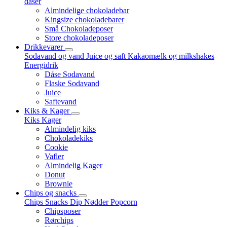
dåser
Almindelige chokoladebar
Kingsize chokoladebarer
Små Chokoladeposer
Store chokoladeposer
Drikkevarer
Sodavand og vand
Juice og saft
Kakaomælk og milkshakes
Energidrik
Dåse Sodavand
Flaske Sodavand
Juice
Saftevand
Kiks & Kager
Kiks
Kager
Almindelig kiks
Chokoladekiks
Cookie
Vafler
Almindelig Kager
Donut
Brownie
Chips og snacks
Chips
Snacks
Dip
Nødder
Popcorn
Chipsposer
Rørchips