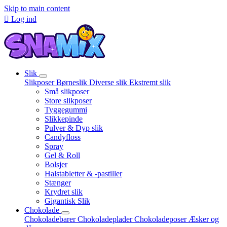
Skip to main content

Log ind
Slik
Slikposer
Børneslik
Diverse slik
Ekstremt slik
Små slikposer
Store slikposer
Tyggegummi
Slikkepinde
Pulver & Dyp slik
Candyfloss
Spray
Gel & Roll
Bolsjer
Halstabletter & -pastiller
Stænger
Krydret slik
Gigantisk Slik
Chokolade
Chokoladebarer
Chokoladeplader
Chokoladeposer
Æsker og