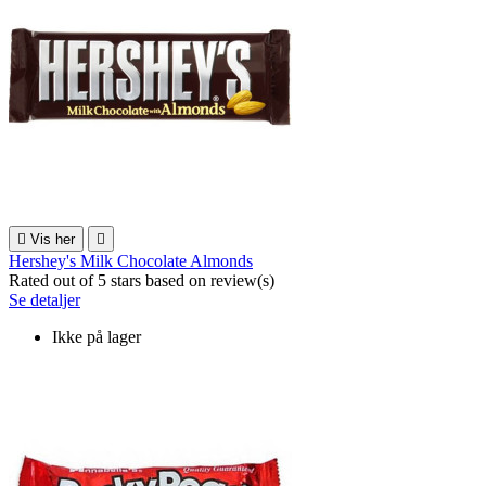

Vis her

Hershey's Milk Chocolate Almonds
Rated
out of 5 stars based on
review(s)
Se detaljer
Ikke på lager