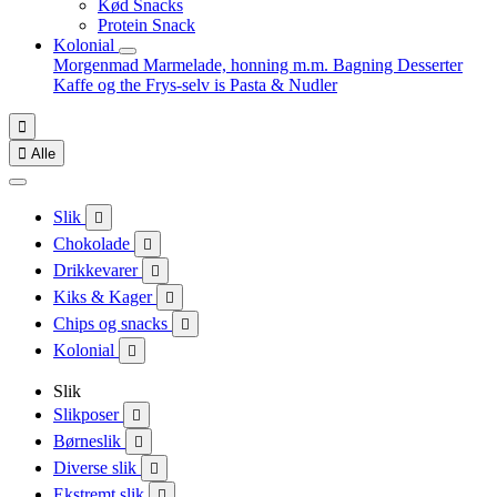
Kød Snacks
Protein Snack
Kolonial
Morgenmad
Marmelade, honning m.m.
Bagning
Desserter
Kaffe og the
Frys-selv is
Pasta & Nudler


Alle
Slik

Chokolade

Drikkevarer

Kiks & Kager

Chips og snacks

Kolonial

Slik
Slikposer

Børneslik

Diverse slik

Ekstremt slik
