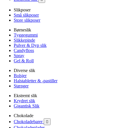
Slikposer
Små slikposer
Store slikposer
Børneslik
Tyggegummi
Slikkepinde
Pulver & Dyp slik
Candyfloss
Spray
Gel & Roll
Diverse slik
Bolsjer
Halstabletter & -pastiller
Stænger
Ekstremt slik
Krydret slik
Gigantisk Slik
Chokolade
Chokoladebarer

Chokoladeplader